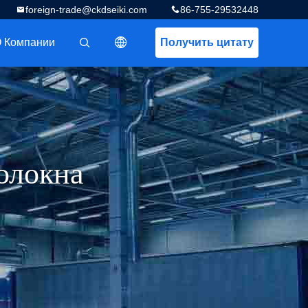
foreign-trade@ckdseiki.com
86-755-29532448
 Компании
Получить цитату
描述
олокна