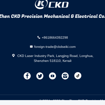
hen CKD Precision Mechanical & Electrical Co.
+8618664392298
foreign-trade@ckdseiki.com
CKD Laser Industry Park, Langjing Road, Longhua,
Shenzhen 518110, Китай
描
描
描
描
述
述
述
述
 машина поставщик. © 2024 - 2026 ShenZhen CKD Precision Mechanic