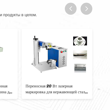
и продукты в целом.
prev
next
нная
Переносная 20 Вт лазерная
Перен
ина для
маркировка для нержавеющей стали
марки
/ металла
марки