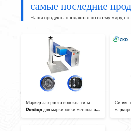
самые последние про
Наши продукты продаются по всему миру, поэ
ерная
Маркер лазерного волокна типа
Синяя п
для
Destop для маркировки металла и
маркиро
ия
нержавеющей стали
глубоко