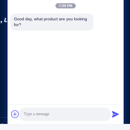
7:08 PM
, Ltd.
Good day, what product are you looking 
for?
Быстрые ссылки
Компании
Наша фабрика
контроль качества
Карта сайта
политика конфиденциальности
контактные данные
al & Electrical Co., Ltd.. All Rights Reserved.