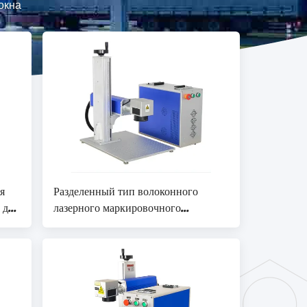
окна
я
Разделенный тип волоконного
 для
лазерного маркировочного
тали
устройства 50w с Raycus JPT
MAX лазерного источника