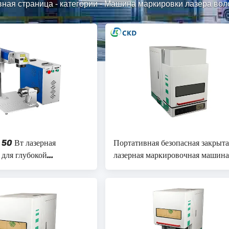
вная страница
-
категории
-
Машина маркировки лазера вол
 50 Вт лазерная
Портативная безопасная закрыта
 для глубокой
лазерная маркировочная машина
 металла
металла нержавеющей стали и с
30W