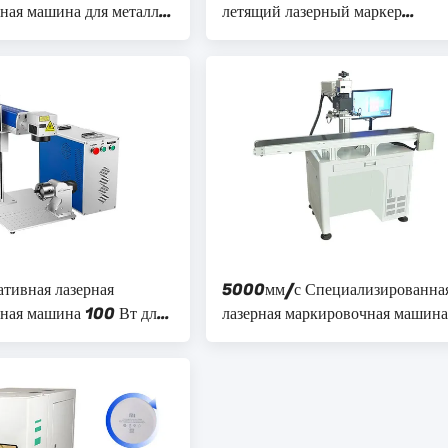
ная машина для металла
летящий лазерный маркер
й стали и стали 50 Вт
поддерживается AI DXF
ативная лазерная
5000мм/с Специализированна
ная машина 100 Вт для
лазерная маркировочная машина
аркировки металла
маркировки деревянных
нержавеющих металлов