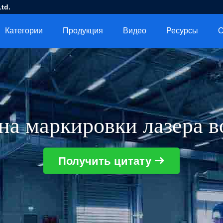
td.
Категории
Продукция
Видео
Ресурсы
О
а маркировки лазера в
Получить цитату