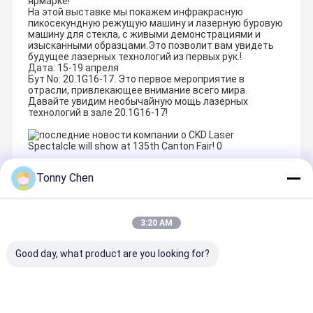
ярмарке!
На этой выставке мы покажем инфракрасную
пикосекундную режущую машину и лазерную буровую
машину для стекла, с живыми демонстрациями и
изысканными образцами.Это позволит вам увидеть
будущее лазерных технологий из первых рук.!
Дата: 15-19 апреля
Бут No: 20.1G16-17. Это первое мероприятие в
отрасли, привлекающее внимание всего мира.
Давайте увидим необычайную мощь лазерных
технологий в зале 20.1G16-17!
Tonny Chen
Recommended Products
3:20 AM
Good day, what product are you looking for?
Лазерная
Лазерная
Высокоточн
Станок дл
стеклорежу
стеклорезаю
ая лазерная
лазерной
щая машина,
щая машина,
стеклорезаю
резки сте